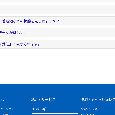
、蓄電池などの状態を見られますか？
データがほしい。
未受信」と表示されます。
ョン
製品・サービス
決済 / キャッシュレ
エネルギー
リューション
eZCATS-100C
ューション
eZ Square