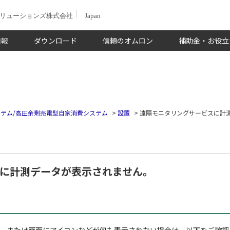
ソリューションズ株式会社
Japan
情報
ダウンロード
信頼のオムロン
補助金・お役立
テム/高圧余剰売電型自家消費システム
>
設置
>
遠隔モニタリングサービスに計
に計測データが表示されません。