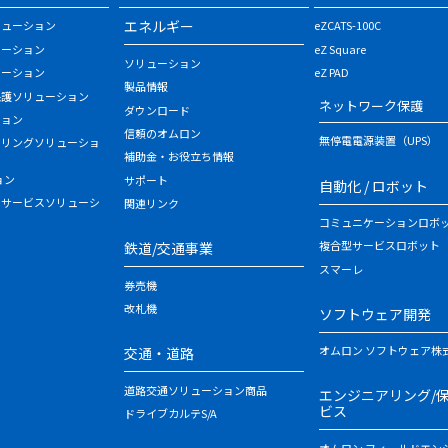
エネルギー
リューション
eZCATS-100C
ューション
eZ Square
ソリューション
ューション
eZ PAD
製品情報
保護ソリューション
ネットワーク保護
ダウンロード
ション
信頼のオムロン
無停電電源装置（UPS）
タリングソリューショ
補助金・お役立ち情報
ョン
サポート
自動化 / ロボット
・サービスソリューシ
関連リンク
コミュニケーションロボ
複合型サービスロボット
鉄道/交通事業
スマーレ
券売機
改札機
ソフトウェア開発
オムロン ソフトウェア株
交通・道路
道路交通ソリューション商品
エンジニアリング/
ビス
ドライブカルテS/A
オムロン フィールドエン