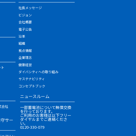
社長メッセージ
ビジョン
会社概要
電子公告
沿革
組織
拠点情報
企業理念
健康経営
ット
ダイバシティへの取り組み
サステナビリティ
コンセプトブック
ニュースルーム
式会社
一部蓄電池について無償交換
を行っております。
ご利用のお客様は以下フリー
ダイヤルまでご連絡くださ
保守サー
い。
0120-330-079
ジニアリン