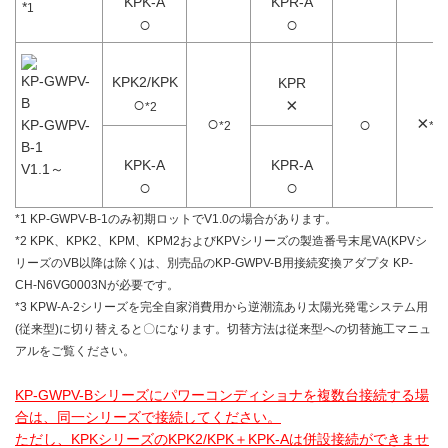
KPK-A
KPR-A
*
1
○
○
KP-GWPV-
KPK2/KPK
KPR
○
×
B
*2
○
×
○
KP-GWPV-
*2
*3
B-1
KPK-A
KPR-A
V1.1～
○
○
*1 KP-GWPV-B-1のみ初期ロットでV1.0の場合があります。
*2 KPK、KPK2、KPM、KPM2およびKPVシリーズの製造番号末尾VA(KPVシ
リーズのVB以降は除く)は、別売品のKP-GWPV-B用接続変換アダプタ KP-
CH-N6VG0003Nが必要です。
*3 KPW-A-2シリーズを完全自家消費用から逆潮流あり太陽光発電システム用
(従来型)に切り替えると〇になります。切替方法は従来型への切替施工マニュ
アルをご覧ください。
KP-GWPV-Bシリーズにパワーコンディショナを複数台接続する場
合は、同一シリーズで接続してください。
ただし、KPKシリーズのKPK2/KPK＋KPK-Aは併設接続ができませ