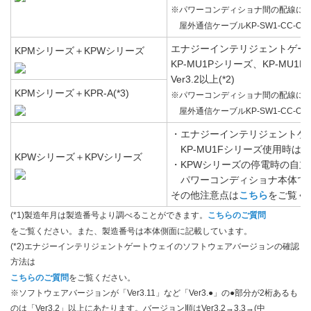
※パワーコンディショナ間の配線に
屋外通信ケーブルKP-SW1-CC-O
エナジーインテリジェントゲー
KPMシリーズ＋KPWシリーズ
KP-MU1Pシリーズ、KP-MU1
Ver3.2以上(*2)
KPMシリーズ＋KPR-A(*3)
※パワーコンディショナ間の配線に
屋外通信ケーブルKP-SW1-CC-O
・エナジーインテリジェントゲ
KP-MU1Fシリーズ使用時はVer3
KPWシリーズ＋KPVシリーズ
・KPWシリーズの停電時の自
パワーコンディショナ本体で
その他注意点は
こちら
をご覧く
(*1)製造年月は製造番号より調べることができます。
こちらのご質問
をご覧ください。また、製造番号は本体側面に記載しています。
(*2)エナジーインテリジェントゲートウェイのソフトウェアバージョンの確認
方法は
こちらのご質問
をご覧ください。
※ソフトウェアバージョンが「Ver3.11」など「Ver3.●」の●部分が2桁あるも
のは「Ver3.2」以上にあたります。バージョン順はVer3.2→3.3→(中