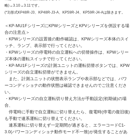
略)→3.10→3.11です。
(*3)形式KP48R-J3、KP48R-J3-A、KP59R-J4、KP59R-J4-Aは除きます。
＜KP-MU1FシリーズにKPWシリーズとKPVシリーズを併設する場
合の注意点＞
・KPWシリーズの設置後の動作確認は、KPWシリーズ本体のスイ
ッチ、ランプ、表示部で行ってください。
・KPWシリーズの停電時の自立運転への切替操作は、KPWシリー
ズ本体の運転スイッチで行ってください。
・KP-MU1Fシリーズの計測ユニットの運転切替ボタンでは、KPW
シリーズの自立運転切替ができません。
また、計測ユニットの状態表示ランプや表示部などでは、パワ
ーコンディショナの動作状態は確認できませんのでご注意くださ
い。
・KPWシリーズの自立運転切り替え方法が手動設定(初期値)の場
合、
停電時に手動で自立運転に切り替えたら、復電時(停電の復旧後)
も手動で連系運転に切り替えてください。
連系運転に切り替えず一定期間が過ぎると、エラーコードC1-
3.0(パワーコンディショナ動作モード不一致)が発生することがあ