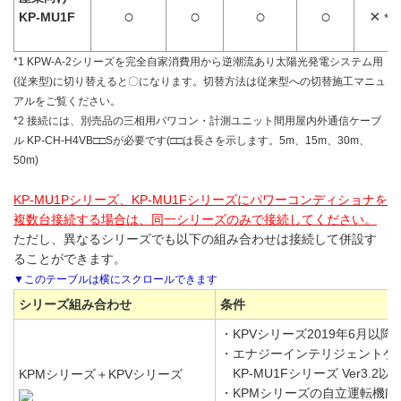
○
○
○
○
×
KP-MU1F
*1
*1 KPW-A-2シリーズを完全自家消費用から逆潮流あり太陽光発電システム用
(従来型)に切り替えると〇になります。切替方法は従来型への切替施工マニュ
アルをご覧ください。
*2 接続には、別売品の三相用パワコン・計測ユニット間用屋内外通信ケーブ
ル KP-CH-H4VB□□Sが必要です(□□は長さを示します。5m、15m、30m、
50m)
KP-MU1Pシリーズ、KP-MU1Fシリーズにパワーコンディショナを
複数台接続する場合は、同一シリーズのみで接続してください。
ただし、異なるシリーズでも以下の組み合わせは接続して併設す
ることができます。
シリーズ組み合わせ
条件
・KPVシリーズ2019年6月以降製
・エナジーインテリジェントゲ
KP-MU1Fシリーズ Ver3.2以上(
KPMシリーズ＋KPVシリーズ
・KPMシリーズの自立運転機