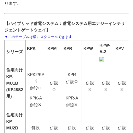
ります。
【ハイブリッド蓄電システム：蓄電システム用エナジーインテリ
ジェントゲートウェイ】
KPW-
KPK
KPM
KPR
KPW
KPV
シリーズ
A-2
住宅向け
KPK2/KP
KPR
KP-
○
K
併設
併設
併設
併設
併設
MU1B
○
併設
○
×
×
×
(KP48S2
用)
KPK-A
KPR-A
×
×
併設
併設
住宅向け
KP-
併設
併設
併設
併設
併設
併設
MU2B