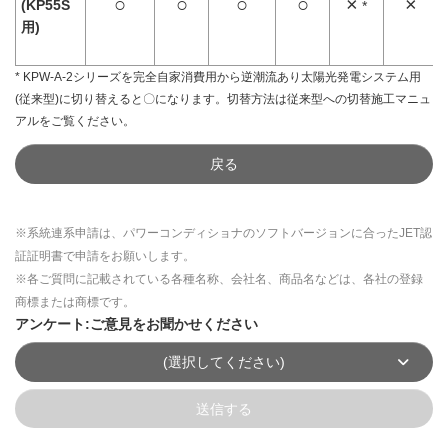
○
○
○
○
×
×
(KP55S
*
用)
* KPW-A-2シリーズを完全自家消費用から逆潮流あり太陽光発電システム用
(従来型)に切り替えると〇になります。切替方法は従来型への切替施工マニュ
アルをご覧ください。
戻る
※系統連系申請は、パワーコンディショナのソフトバージョンに合ったJET認
証証明書で申請をお願いします。
※各ご質問に記載されている各種名称、会社名、商品名などは、各社の登録
商標または商標です。
アンケート:ご意見をお聞かせください
(選択してください)
送信する