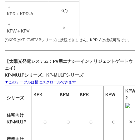
＋
×(*)
KPR＋KPR-A
＋
×
KPW＋KPV
(*)KPRはKP-GWPV-Bシリーズに接続できません。KPR-Aは接続可能です。
【太陽光発電システム：PV用エナジーインテリジェントゲートウ
ェイ】
KP-MU1Pシリーズ、KP-MU1Fシリーズ
KPW-A
KPK
KPM
KPR
KPW
シリーズ
2
住宅向け
○
○
○
○
×
KP-MU1P
*1
産業向け