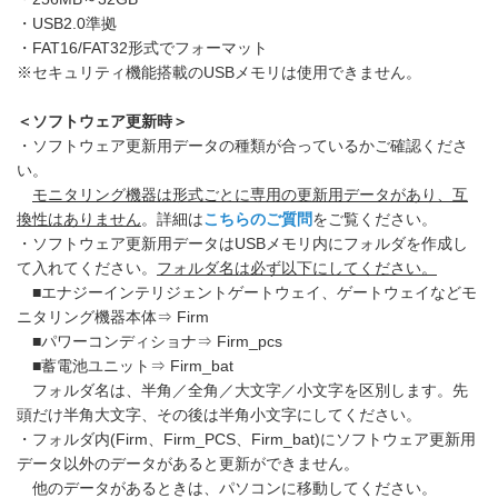
・USB2.0準拠
・FAT16/FAT32形式でフォーマット
※セキュリティ機能搭載のUSBメモリは使用できません。
＜ソフトウェア更新時＞
・ソフトウェア更新用データの種類が合っているかご確認くださ
い。
モニタリング機器は形式ごとに専用の更新用データがあり、互
換性はありません
。詳細は
こちらのご質問
をご覧ください。
・ソフトウェア更新用データはUSBメモリ内にフォルダを作成し
て入れてください。
フォルダ名は必ず以下にしてください。
■エナジーインテリジェントゲートウェイ、ゲートウェイなどモ
ニタリング機器本体⇒ Firm
■パワーコンディショナ⇒ Firm_pcs
■蓄電池ユニット⇒ Firm_bat
フォルダ名は、半角／全角／大文字／小文字を区別します。先
頭だけ半角大文字、その後は半角小文字にしてください。
・フォルダ内(Firm、Firm_PCS、Firm_bat)にソフトウェア更新用
データ以外のデータがあると更新ができません。
他のデータがあるときは、パソコンに移動してください。