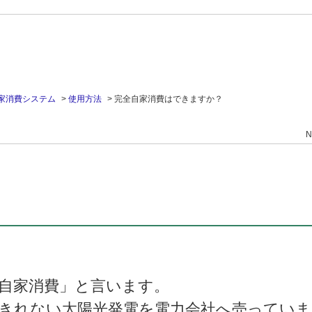
家消費システム
>
使用方法
>
完全自家消費はできますか？
N
自家消費」と言います。
きれない太陽光発電を電力会社へ売っていま