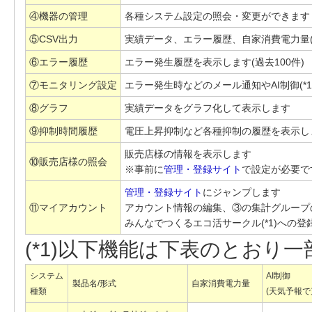
④機器の管理
各種システム設定の照会・変更ができます
⑤CSV出力
実績データ、エラー履歴、自家消費電力量(*
⑥エラー履歴
エラー発生履歴を表示します(過去100件)
⑦モニタリング設定
エラー発生時などのメール通知やAI制御(*
⑧グラフ
実績データをグラフ化して表示します
⑨抑制時間履歴
電圧上昇抑制など各種抑制の履歴を表示します
販売店様の情報を表示します
⑩販売店様の照会
※事前に
管理・登録サイト
で設定が必要で
管理・登録サイト
にジャンプします
⑪マイアカウント
アカウント情報の編集、③の集計グループ
みんなでつくるエコ活サークル(*1)への
(*1)以下機能は下表のとおり
システム
AI制御
製品名/形式
自家消費電力量
種類
(天気予報で