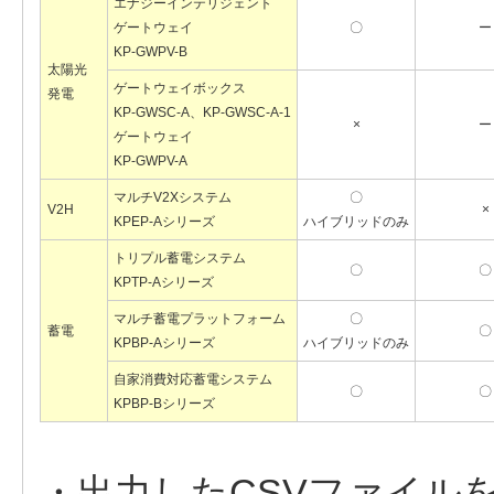
エナジーインテリジェント
ゲートウェイ
〇
ー
KP-GWPV-B
太陽光
ゲートウェイボックス
発電
KP-GWSC-A、KP-GWSC-A-1
×
ー
ゲートウェイ
KP-GWPV-A
マルチV2Xシステム
〇
V2H
×
KPEP-Aシリーズ
ハイブリッドのみ
トリプル蓄電システム
〇
〇
KPTP-Aシリーズ
マルチ蓄電プラットフォーム
〇
蓄電
〇
KPBP-Aシリーズ
ハイブリッドのみ
自家消費対応蓄電システム
〇
〇
KPBP-Bシリーズ
・出力したCSVファイル