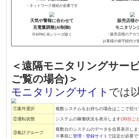
・ネットワーク接続が必要です
天気や警報に合わせて
販売店様か
充電量調整(AI制御)
モニタリン
※
・販売店様のアカ
KPAC-Bシリーズ除く
お客様の保守紐付け
＜遠隔モニタリングサービ
ご覧の場合)＞
モニタリングサイト
では
①案件選択
複数システムをお持ちの場合はここで切り
②運転状態
システムの稼働状況を表示します
(30分ご
複数台のシステムのデータを合算表示しま
③集計グループ
※事前に
管理・登録サイト
で設定が必要で