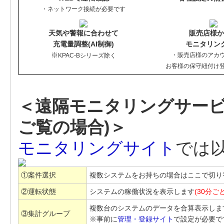
・ネットワーク接続が必要です
天気や警報に合わせて
販売店様か
充電量調整(AI制御)
モニタリン
※
・販売店様のアカ
KPAC-Bシリーズ除く
お客様の保守紐付け
＜遠隔モニタリングサービ
ご覧の場合)＞
モニタリングサイト
では
①案件選択
複数システムをお持ちの場合はここで切り
②運転状態
システムの稼働状況を表示します
(30分ご
複数台のシステムのデータを合算表示しま
③集計グループ
※事前に
管理・登録サイト
で設定が必要で