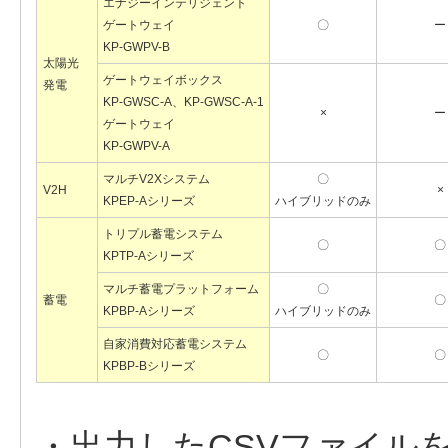
エナジーインテリジェント
ゲートウェイ
〇
ー
KP-GWPV-B
太陽光
ゲートウェイボックス
発電
KP-GWSC-A、KP-GWSC-A-1
×
ー
ゲートウェイ
KP-GWPV-A
マルチV2Xシステム
〇
V2H
×
KPEP-Aシリーズ
ハイブリッドのみ
トリプル蓄電システム
〇
〇
KPTP-Aシリーズ
マルチ蓄電プラットフォーム
〇
蓄電
〇
KPBP-Aシリーズ
ハイブリッドのみ
自家消費対応蓄電システム
〇
〇
KPBP-Bシリーズ
・出力したCSVファイル