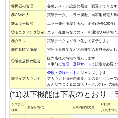
④機器の管理
各種システム設定の照会・変更ができます
⑤CSV出力
実績データ、エラー履歴、自家消費電力量(*
⑥エラー履歴
エラー発生履歴を表示します(過去100件)
⑦モニタリング設定
エラー発生時などのメール通知やAI制御(*
⑧グラフ
実績データをグラフ化して表示します
⑨抑制時間履歴
電圧上昇抑制など各種抑制の履歴を表示します
販売店様の情報を表示します
⑩販売店様の照会
※事前に
管理・登録サイト
で設定が必要で
管理・登録サイト
にジャンプします
⑪マイアカウント
アカウント情報の編集、③の集計グループ
みんなでつくるエコ活サークル(*1)への
(*1)以下機能は下表のとおり
システム
AI制御
製品名/形式
自家消費電力量
種類
(天気予報で