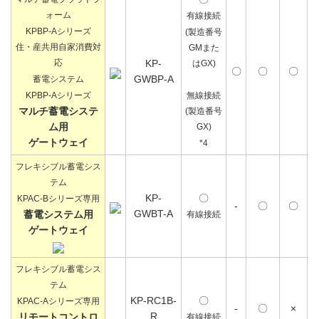
ォーム
有線接続
KPBP-Aシリーズ
(製造番号
住・産共用自家消費対
GMまた
応
KP-
はGX)
〇
〇
〇
GWBP-A
蓄電システム
KPBP-Aシリーズ
無線接続
マルチ蓄電システ
(製造番号
ム用
GX)
ゲートウェイ
*4
フレキシブル蓄電シス
テム
KP-
〇
KPAC-Bシリーズ専用
-
〇
〇
GWBT-A
蓄電システム用
有線接続
ゲートウェイ
フレキシブル蓄電シス
テム
KP-RC1B-
〇
KPAC-Aシリーズ専用
-
〇
×
R
リモートコントロ
有線接続