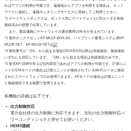
ればアプリの利用が可能です。遠隔地からアプリを利用する場合は、ネット
ワークに接続し、遠隔モニタリングサービスに登録してご利用ください。
*2 ゲートウェイボックスは、ボックス内にゲートウェイとLTEルータを有線
接続済みの状態で出荷しています。
また、製品価格にゲートウェイの通信費用10年分が含まれています。
*3 屋外ボックスセットKP-MU1F-BOX-3G、ハイブリッド蓄電システム用KP-
MU2B-SET、KP-MU1B-SETは
*4 製造番号が「GX」から始まる場合(2024年9月以降)は有線接続、無線接続
いずれにも対応しています。「GM」から始まる場合は有線接続のみです。
*5 形式KP-GWPV-B-1は宅内環境であればアプリの利用が可能です。計測ユニ
ットがSTAモードの場合は計測ユニットが接続されているWi-Fiルータに接続
されたスマートフォンでのみ使用できます。APモードの場合は計測ユニット
と無線接続できる範囲で使用できます。
各機能の詳細は以下です。
出力制御対応
電力会社様の出力制御に対応できます。当社の出力制御対応パ
ワーコンディショナと併せてお使いください。
HEMS接続