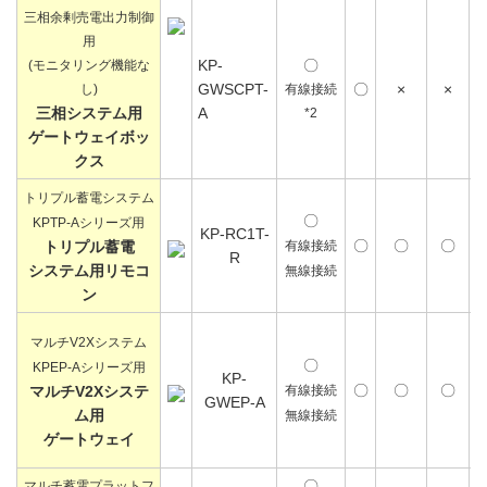
三相余剰売電出力制御
用
KP-
〇
(モニタリング機能な
GWSCPT-
〇
×
×
し)
有線接続
三相システム用
A
*2
ゲートウェイボッ
クス
トリプル蓄電システム
〇
KPTP-Aシリーズ用
KP-RC1T-
〇
〇
〇
トリプル蓄電
有線接続
R
システム用リモコ
無線接続
ン
マルチV2Xシステム
〇
KPEP-Aシリーズ用
KP-
〇
〇
〇
マルチV2Xシステ
有線接続
GWEP-A
ム用
無線接続
ゲートウェイ
〇
マルチ蓄電プラットフ