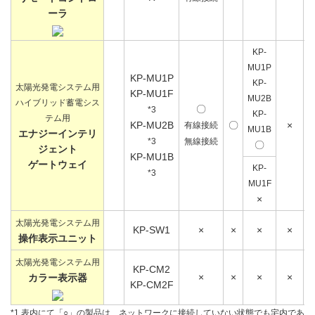
ーラ
KP-
MU1P
KP-MU1P
KP-
太陽光発電システム用
KP-MU1F
MU2B
ハイブリッド蓄電シス
〇
*3
KP-
テム用
KP-MU2B
〇
×
有線接続
MU1B
エナジーインテリ
*3
無線接続
〇
ジェント
KP-MU1B
ゲートウェイ
KP-
*3
MU1F
×
太陽光発電システム用
KP-SW1
×
×
×
×
操作表示ユニット
太陽光発電システム用
KP-CM2
×
×
×
×
カラー表示器
KP-CM2F
*1 表内にて「○」の製品は、ネットワークに接続していない状態でも宅内であ