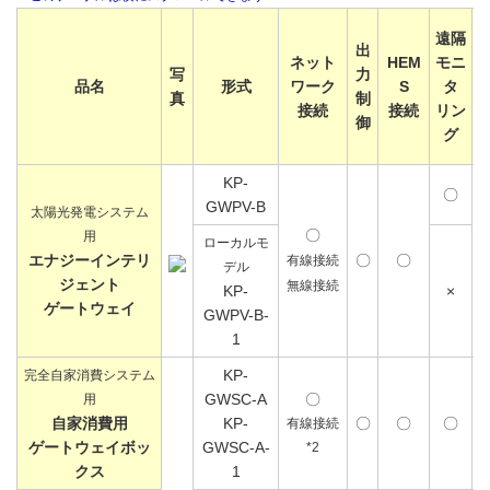
遠隔
出
ネット
HEM
モニ
写
力
品名
形式
ワーク
S
タ
真
制
接続
接続
リン
御
グ
KP-
〇
GWPV-B
太陽光発電システム
〇
用
ローカルモ
エナジーインテリ
〇
〇
有線接続
デル
ジェント
無線接続
KP-
×
ゲートウェイ
GWPV-B-
1
KP-
完全自家消費システム
GWSC-A
〇
用
自家消費用
KP-
〇
〇
〇
有線接続
ゲートウェイボッ
GWSC-A-
*2
クス
1