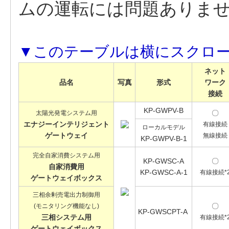
ムの運転には問題ありま
ネット
品名
写真
形式
ワーク
接続
KP-GWPV-B
〇
太陽光発電システム用
エナジーインテリジェント
有線接続
ローカルモデル
ゲートウェイ
無線接続
KP-GWPV-B-1
完全自家消費システム用
KP-GWSC-A
〇
自家消費用
KP-GWSC-A-1
有線接続*
ゲートウェイボックス
三相余剰売電出力制御用
〇
(モニタリング機能なし)
KP-GWSCPT-A
三相システム用
有線接続*
ゲートウェイボックス