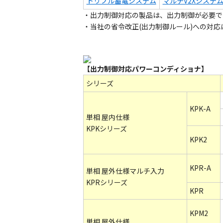
トリプル蓄電システム
マルチV2Xシステ
・出力制御対応の製品は、出力制御が必要で
・当社の省令改正(出力制御ルール)への対応
【出力制御対応パワーコンディショナ】
シリーズ
KPK-A
単相 屋内仕様
KPKシリーズ
KPK2
KPR-A
単相 屋外仕様マルチ入力
KPRシリーズ
KPR
KPM2
単相 屋外仕様