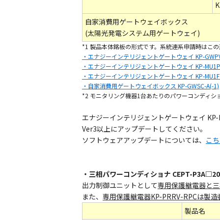
自家消費用ゲートウェイボックス
(太陽光発電システム用ゲートウェイ)
*1 製品本体銘板の形式です。系統連系申請時はこ
・エナジーインテリジェントゲートウェイ KP-GWP
・エナジーインテリジェントゲートウェイ KP-MU1
・エナジーインテリジェントゲートウェイ KP-MU1F
・自家消費用ゲートウェイボックス KP-GWSC-A(-1)
*2 モニタリング機器1台あたりのパワーコンディ
エナジーインテリジェントゲートウェイ KP-
Ver3以上にアップデートしてください。
ソフトウェアアップデートについては、
こち
・三相パワーコンディショナ CEPT-P3A□20
出力制御ユニットとして
専用保護継電器と三
また、
専用保護継電器KP-PRRV-RPCは製造
製品名