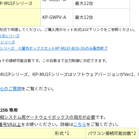
KP-MU1Fシリーズ
最大12台
KP-GWPV-A
最大12台
の形式で申請してください。ご購入用のセット形式は以下リンクをご参照ください。
V-Bシリーズ
Pシリーズ
シリーズ ※屋外ボックスセットKP-MU1F-BOX-3Gのみ販売終了
ショナの接続可能台数です。この台数まで出力制御に対応できます。
MU1Pシリーズ、KP-MU1FシリーズはソフトウェアバージョンがVer1
らのご質問
をご覧ください。
25B 専用
相システム用ゲートウェイボックスの両方が必要
です。
番号VA以上
をお使いください。詳細は
こちら
をご覧ください。
形式 *1
パワコン接続可能台数*2