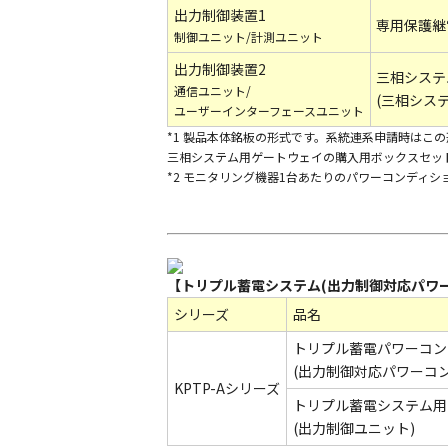
出力制御装置1
専用保護継
制御ユニット/計測ユニット
出力制御装置2
三相システ
通信ユニット/
(三相シス
ユーザーインターフェースユニット
*1 製品本体銘板の形式です。系統連系申請時はこ
三相システム用ゲートウェイの購入用ボックスセット形
*2 モニタリング機器1台あたりのパワーコンディ
【トリプル蓄電システム(出力制御対応パワ
シリーズ
品名
トリプル蓄電パワーコン
(出力制御対応パワーコン
KPTP-Aシリーズ
トリプル蓄電システム用
(出力制御ユニット)