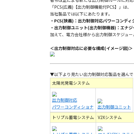
省令改正による新たな出力制御ルールに対応す
「PCS(広義)【出力制御機能付PCS】」は
当社製品では以下にあたります。
・PCS(狭義)：出力制御対応パワーコンディ
・出力制御ユニット(出力制御機器)：エナ
加えて、電力会社様から出力制御スケジュー
＜出力制御対応に必要な構成(イメージ図)＞
▼以下より見たい出力制御対応製品を選んで
太陽光発電システム
出力制御対応
パワーコンディショナ
出力制御ユニット
トリプル蓄電システム
V2Xシステム