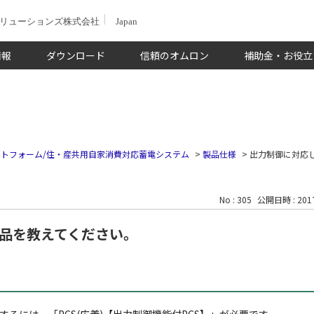
ソリューションズ株式会社
Japan
情報
ダウンロード
信頼のオムロン
補助金・お役立
トフォーム/住・産共用自家消費対応蓄電システム
>
製品仕様
>
出力制御に対応
No : 305
公開日時 : 2017
品を教えてください。