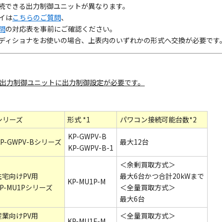
続できる出力制御ユニットが異なります。
イは
こちらのご質問
、
問
の対応表を事前にご確認ください。
ディショナをお使いの場合、上表内のいずれかの形式へ交換が必要です
出力制御ユニットに出力制御設定が必要です。
シリーズ
形式 *1
パワコン接続可能台数*2
KP-GWPV-B
KP-GWPV-Bシリーズ
最大12台
KP-GWPV-B-1
＜余剰買取方式＞
住宅向けPV用
最大6台かつ合計20kWまで
KP-MU1P-M
KP-MU1Pシリーズ
＜全量買取方式＞
最大6台
産業向けPV用
＜全量買取方式＞
KP-MU1F-M