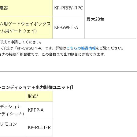
電器
KP-PRRV-RPC
最大20台
ム用ゲートウェイボックス
KP-GWPT-A
テム用ゲートウェイ)
の形式で申請してください。
式は「KP-GWSCPT-A」です。詳細は
こちらの製品情報
をご覧ください。
ショナの接続可能台数です。この台数まで出力制御に対応できます。
ーコンディショナ＋出力制御ユニット)】
形式*
ディショナ
KPTP-A
ディショナ)
リモコン
KP-RC1T-R