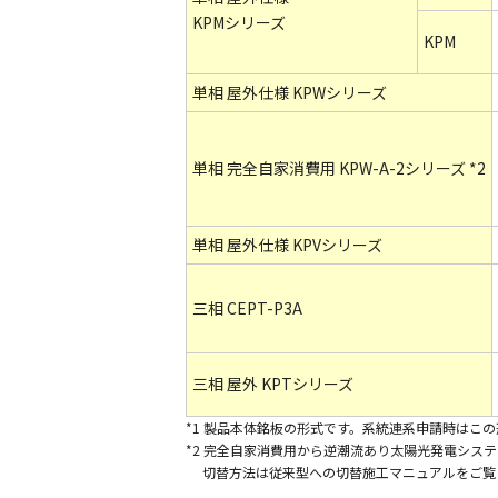
KPMシリーズ
KPM
単相 屋外仕様 KPWシリーズ
単相 完全自家消費用 KPW-A-2シリーズ *2
単相 屋外仕様 KPVシリーズ
三相 CEPT-P3A
三相 屋外 KPTシリーズ
*1 製品本体銘板の形式です。系統連系申請時はこ
*2 完全自家消費用から逆潮流あり太陽光発電シス
切替方法は従来型への切替施工マニュアルをご覧